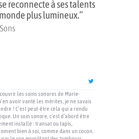
se reconnecte à ses talents
n monde plus lumineux.”
 Sons
Sylvie L (Ch
écouvrir les soins sonores de Marie-
"Un mal pour un bi
’en avoir vanté les mérites, je ne savais
vécu une expérien
dre ! C’est peut-être cela qui a rendu
pendant toute la s
que. Un soin sonore, c’est d’abord être
Effectivement, nou
ent installé : transat ou tapis,
extrêmement agréa
moment bien à soi, comme dans un cocon.
plus légère comme
 par le son envoûtant des tambours
recommencer une p