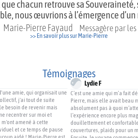
st que chacun retrouve sa Souveraineté, 
mble, nous œuvrions à l’émergence d’u
Marie-Pierre Fayaud
Messagère par les
>> En savoir plus sur Marie-Pierre
Témoignages
Lydie F
 d'une amie, qui organisait une
C’est une amie qui m’a fait d
ectif, j'ai tout de suite
Pierre, mais elle avait beau m
 le besoin de revenir mais
absolument pas à quoi m’atten
 me recentrer sur moi et
l’expérience encore plus magi
is m'ont amené à cette
douillettement et confortablem
ividuel et ce temps de pause
couvertures, plaids pour un 
ucoup aidé ! Marie-Pierre est
Ensuite, le voyage commence