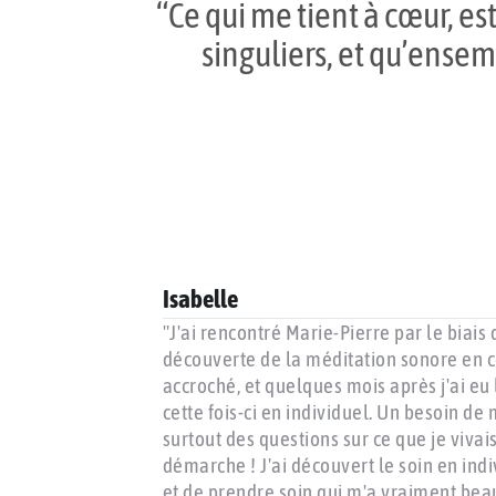
“Ce qui me tient à cœur, e
singuliers, et qu’ense
Isabelle
 massage sonore !
"J'ai rencontré Marie-Pierre par le biais
, une rencontre
découverte de la méditation sonore en coll
 espace d’amour
accroché, et quelques mois après j'ai eu
e de ton
cette fois-ci en individuel. Un besoin de
ites du corps. Je
surtout des questions sur ce que je viva
démarche ! J'ai découvert le soin en ind
et de prendre soin qui m'a vraiment bea