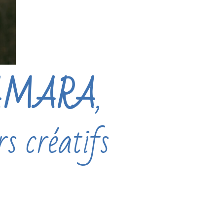
AMARA
,
rs créatifs