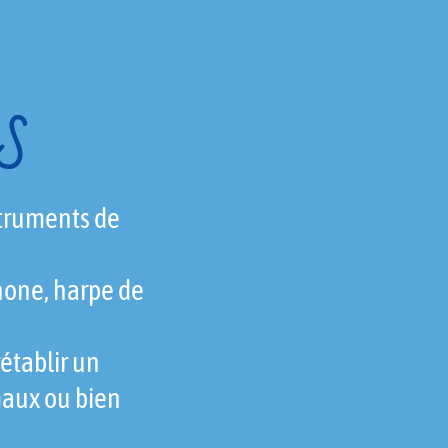
S
struments de
phone, harpe de
établir un
maux ou bien