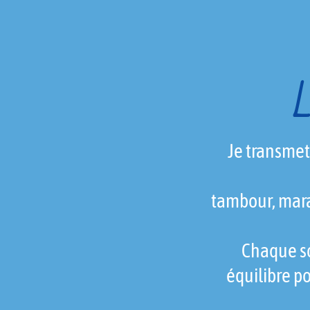
Je transmet
tambour, marac
Chaque so
équilibre p