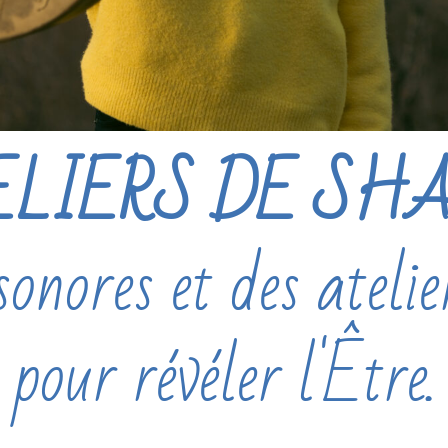
ELIERS DE SH
sonores et des atelie
pour révéler l'Être.