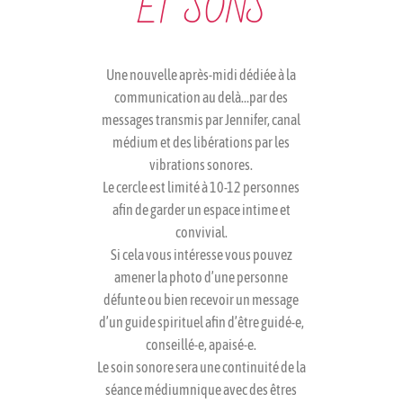
ET SONS
Une nouvelle après-midi dédiée à la
communication au delà…par des
messages transmis par Jennifer, canal
médium et des libérations par les
vibrations sonores.
Le cercle est limité à 10-12 personnes
afin de garder un espace intime et
convivial.
Si cela vous intéresse vous pouvez
amener la photo d’une personne
défunte ou bien recevoir un message
d’un guide spirituel afin d’être guidé-e,
conseillé-e, apaisé-e.
Le soin sonore sera une continuité de la
séance médiumnique avec des êtres